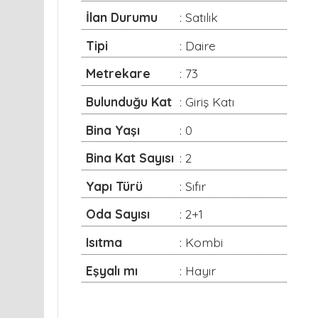
Tipi
: Daire
Metrekare
: 73
Bulunduğu Kat
: Giriş Katı
Bina Yaşı
: 0
Bina Kat Sayısı
: 2
Yapı Türü
: Sıfır
Oda Sayısı
: 2+1
Isıtma
: Kombi
Eşyalı mı
: Hayır