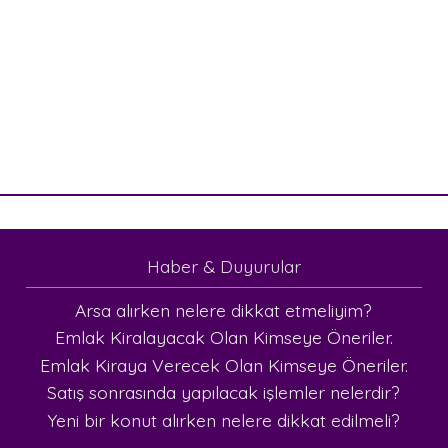
Haber & Duyurular
Arsa alırken nelere dikkat etmeliyim?
Emlak Kiralayacak Olan Kimseye Öneriler.
Emlak Kiraya Verecek Olan Kimseye Öneriler.
Satış sonrasında yapılacak işlemler nelerdir?
Yeni bir konut alırken nelere dikkat edilmeli?
.aykutemlaksarkoy.com/ © 2026 - Tüm Hakları Saklıdır -
Hazır Emlak Sitesi