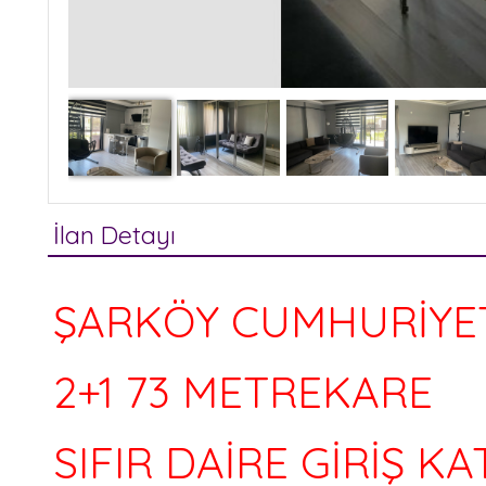
İlan Detayı
ŞARKÖY CUMHURİYET 
2+1 73 METREKARE
SIFIR DAİRE GİRİŞ KAT
5.500.000 TL
0535 337 98 38