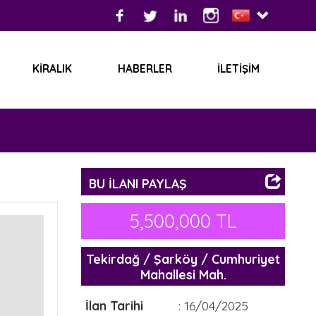
IK
HABERLER
İLETİŞİM
BU İLANI PAYLAŞ
5,500,000 TL
Tekirdağ / Şarköy / Cumhuriyet
Mahallesi Mah.
İlan Tarihi
: 16/04/2025
İlan Durumu
: Satılık